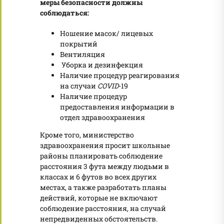
меры безопасности должны
соблюдаться:
Ношение масок/ лицевых
покрытий
Вентиляция
Уборка и дезинфекция
Наличие процедур реагирования
на случаи
COVID
-19
Наличие процедур
предоставления информации в
отдел здравоохранения
Кроме того, министерство
здравоохранения просит школьные
районы планировать соблюдение
расстояния 3 фута между людьми в
классах и 6 футов во всех других
местах, а также разработать планы
действий, которые не включают
соблюдение расстояния, на случай
непредвиденных обстоятельств.