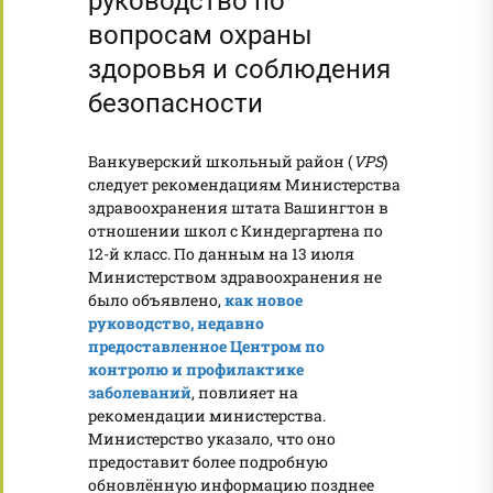
руководство по
вопросам охраны
здоровья и соблюдения
безопасности
Ванкуверский школьный район (
VPS
)
следует рекомендациям Министерства
здравоохранения штата Вашингтон в
отношении школ с Киндергартена по
12-й класс. По данным на 13 июля
Министерством здравоохранения не
было объявлено,
как новое
руководство, недавно
предоставленное Центром по
контролю и профилактике
заболеваний
, повлияет на
рекомендации министерства.
Министерство указало, что оно
предоставит более подробную
обновлённую информацию позднее