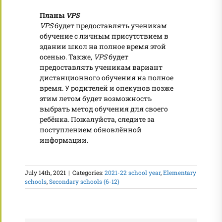
Планы
VPS
VPS
будет предоставлять ученикам
обучение с личным присутствием в
здании школ на полное время этой
осенью. Также,
VPS
будет
предоставлять ученикам вариант
дистанционного обучения на полное
время. У родителей и опекунов позже
этим летом будет возможность
выбрать метод обучения для своего
ребёнка. Пожалуйста, следите за
поступлением обновлённой
информации.
July 14th, 2021
|
Categories:
2021-22 school year
,
Elementary
schools
,
Secondary schools (6-12)