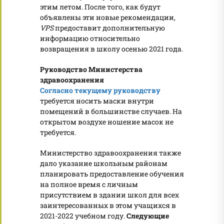
этим летом. После того, как будут
объявлены эти новые рекомендации,
VPS
предоставит дополнительную
информацию относительно
возвращения в школу осенью 2021 года.
Руководство Министерства
здравоохранения
Согласно текущему руководству
требуется носить маски внутри
помещений в большинстве случаев. На
открытом воздухе ношение масок не
требуется.
Министерство здравоохранения также
дало указание школьным районам
планировать предоставление обучения
на полное время с личным
присутствием в здании школ для всех
заинтересованных в этом учащихся в
2021-2022 учебном году.
Следующие