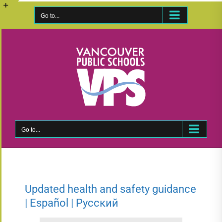
Skip
to
Go to...
Toggle
content
Sliding
Bar
Area
Go to...
Updated health and safety guidance
| Español | Русский