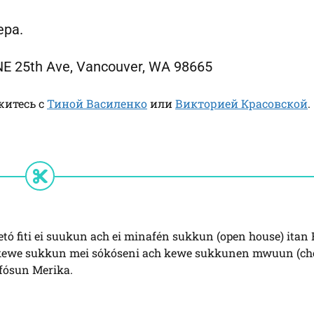
ера.
E 25th Ave, Vancouver, WA 98665
житесь с
Тиной Василенко
или
Викторией Красовской
.
etó fiti ei suukun ach ei minafén sukkun (open house) itan
h kewe sukkun mei sókóseni ach kewe sukkunen mwuun (cho
fósun Merika.