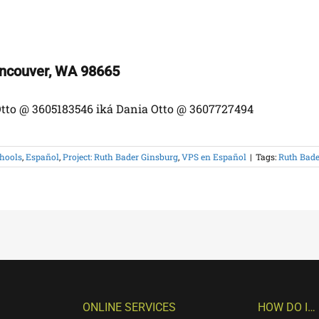
ancouver, WA 98665
Otto @ 3605183546 iká Dania Otto @ 3607727494
hools
,
Español
,
Project: Ruth Bader Ginsburg
,
VPS en Español
|
Tags:
Ruth Bade
ONLINE SERVICES
HOW DO I…