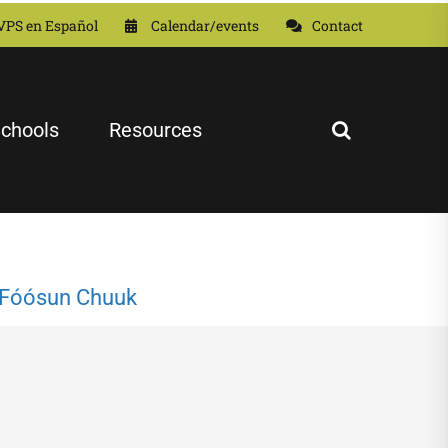
VPS en Español
Calendar/events
Contact
chools
Resources
| Fóósun Chuuk