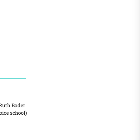
 Ruth Bader
ice school)