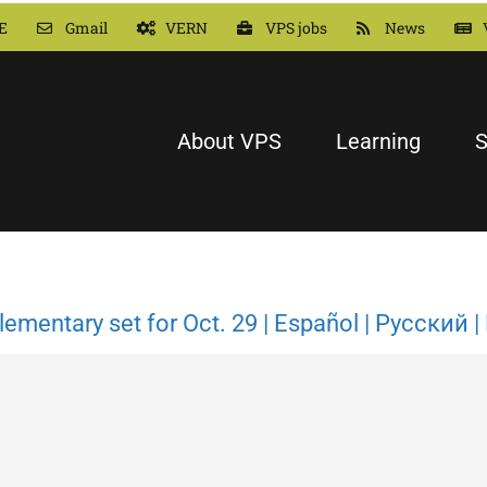
E
Gmail
VERN
VPS jobs
News
About VPS
Learning
S
ementary set for Oct. 29 | Español | Русский 