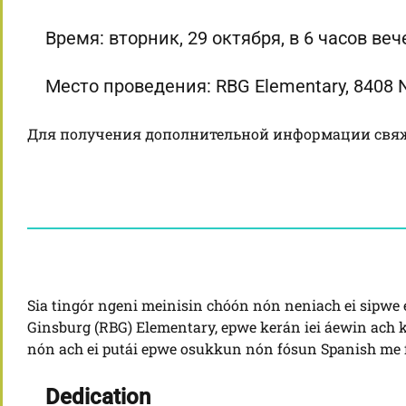
Время: вторник, 29 октября, в 6 часов веч
Место проведения: RBG Elementary, 8408 N
Для получения дополнительной информации свя
Sia tingór ngeni meinisin chóón nón neniach ei sipwe 
Ginsburg (RBG) Elementary, epwe kerán iei áewin ac
nón ach ei putái epwe osukkun nón fósun Spanish me 
Dedication