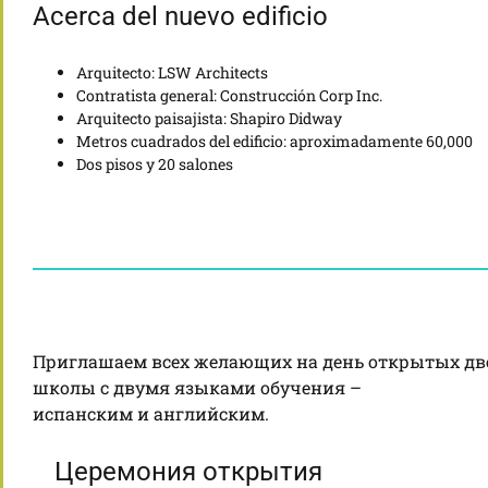
Acerca del nuevo edificio
Arquitecto: LSW Architects
Contratista general: Construcción Corp Inc.
Arquitecto paisajista: Shapiro Didway
Metros cuadrados del edificio: aproximadamente 60,000
Dos pisos y 20 salones
Приглашаем всех желающих на день открытых двере
школы с двумя языками обучения –
испанским и английским.
Церемония открытия