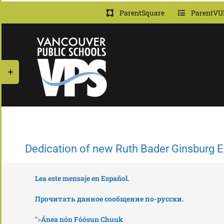
Skip
ParentSquare
ParentVU
to
content
Toggle
Sliding
Bar
Area
Dedication of new Ruth Bader Ginsburg El
Lea este mensaje en Español.
Прочитать данное сообщение по-русски.
“>
Ánea nón Fóósun Chuuk