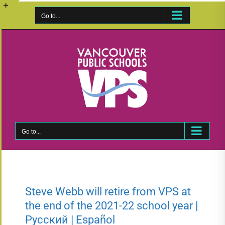
Skip
to
Go to...
Toggle
content
Sliding
Bar
Area
Go to...
Steve Webb will retire from VPS at
the end of the 2021-22 school year |
Русский | Español