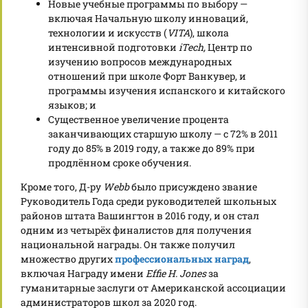
Новые учебные программы по выбору —
включая Начальную школу инноваций,
технологии и искусств (
VITA
), школа
интенсивной подготовки
iTech
,
Центр по
изучению вопросов международных
отношений при школе Форт Ванкувер, и
программы изучения испанского и китайского
языков; и
Существенное увеличение процента
заканчивающих старшую школу — с 72% в 2011
году до 85% в 2019 году, а также до 89% при
продлённом сроке обучения.
Кроме того, Д-ру
Webb
было присуждено звание
Руководитель Года среди руководителей школьных
районов штата Вашингтон в 2016 году, и он стал
одним из четырёх финалистов для получения
национальной награды. Он также получил
множество других
профессиональных наград
,
включая Награду имени
Effie
H
.
Jones
за
гуманитарные заслуги от Американской ассоциации
администраторов школ за 2020 год.