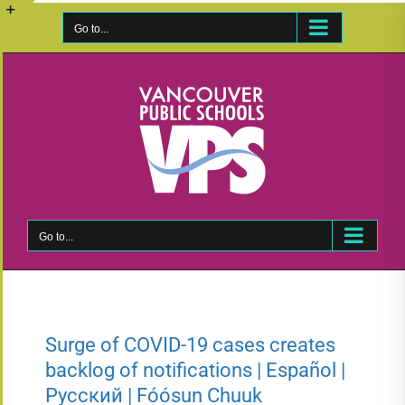
Skip
to
Go to...
Toggle
content
Sliding
Bar
Area
Go to...
Surge of COVID-19 cases creates
backlog of notifications | Español |
Русский | Fóósun Chuuk