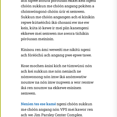
ach sipwe atoura póróusan ekkei keis ngeni
chóón sukkun me chóón angang pokiten a
chómwóngonó chóón úrir ei semwen.
Sukkun me chóón angangen ach ei kinikin
repwe kútaéóchú iká chosani ew me ew
keis, kúta ió kewe ir mei piin kanengeni
ekkewe mei semwen me awora tichikin
póróusan meinisin.
Kinisou ren ámi weweiti me nikitú ngeni
ach fóréóchú ach angang pwe epwe tawe.
Kose mochen ánisi kich ne túmwúnú nón
ach kei sukkun me nón neniach ne
nómwonong nón imw iká anómwatiw
noumw na nón imw nupwen a wor reomw
iká ren noumw na ekkewe esisinen
semwen.
Nenien tes ese kamé
ngeni chóón sukkun
me chóón angang nón VPS mei kawor ren
ach we Jim Parsley Center Complex.