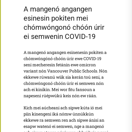
A mangenó angangen
esinesin pokiten mei
chómwóngonó chóón úrir
ei semwenin COVID-19
A mangenó angangen esinenesin pokiten a
chómwóngónó chóón úrir ewe COVID-19
seni mecheresin fetánin ewe omicron
variant nón Vancouver Public Schools. Nón
ekkewe rúwanú wiik sia kerán toú seni, a
chómwóngonó chóón úrir ei semwen nón
ach ei kinikin. Mei wor fitu fansoun a
napeseni rúépwúkú keis nón ew ráán.
Kich mei aúcheani ach sipwe kúta ió mei
piin kinengeni iká nómw únnúkkún
ekkewe ra semwen ren ach sipwe ánisi an
esapw watenó ei semwen, nge a mangenó