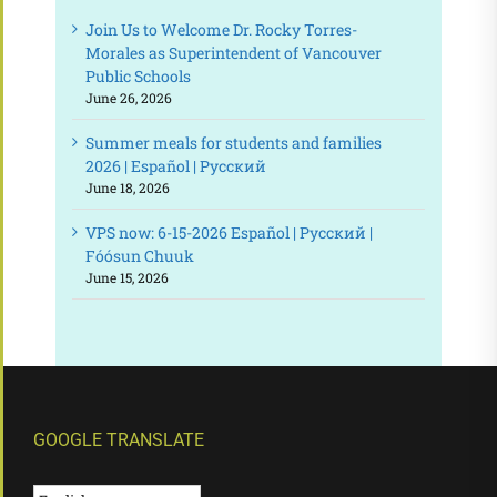
Join Us to Welcome Dr. Rocky Torres-
Morales as Superintendent of Vancouver
Public Schools
June 26, 2026
Summer meals for students and families
2026 | Español | Русский
June 18, 2026
VPS now: 6-15-2026 Español | Русский |
Fóósun Chuuk
June 15, 2026
GOOGLE TRANSLATE